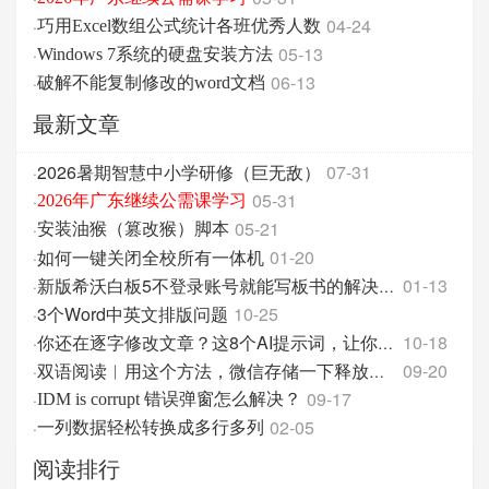
04-24
·
巧用Excel数组公式统计各班优秀人数
05-13
·
Windows 7系统的硬盘安装方法
06-13
·
破解不能复制修改的word文档
最新文章
2026暑期智慧中小学研修（巨无敌）
07-31
·
05-31
·
2026年广东继续公需课学习
05-21
·
安装油猴（篡改猴）脚本
如何一键关闭全校所有一体机
01-20
·
01-13
·
新版希沃白板5不登录账号就能写板书的解决方法
3个Word中英文排版问题
10-25
·
10-18
·
你还在逐字修改文章？这8个AI提示词，让你改稿效率翻
09-20
·
双语阅读︱用这个方法，微信存储一下释放好几个G！
09-17
·
IDM is corrupt 错误弹窗怎么解决？
02-05
·
一列数据轻松转换成多行多列
阅读排行